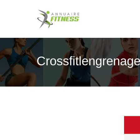
Crossfit­lengrena­