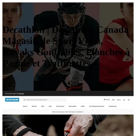
Decathlon | Décathlon Canada
Magasin de Sport Vélos,
Kayaks Gonflables, Planches à
Pagaie et Trot­ti­net­tes