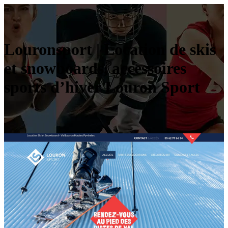
Louronsport | Location de skis
et snowboards, accessoires
sports d’hiver Louron Sport