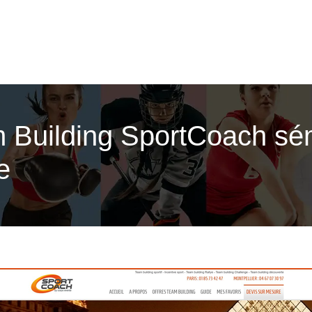
m Building SportCoach sém
e