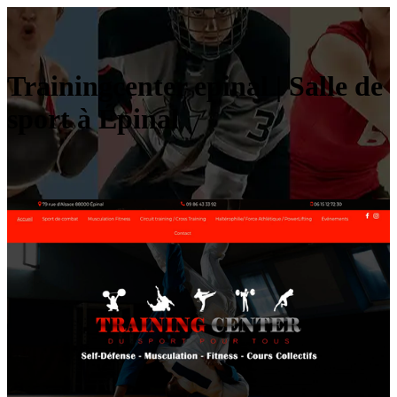
Trai­ningcen­ter epinal | Salle de
sport à Épinal