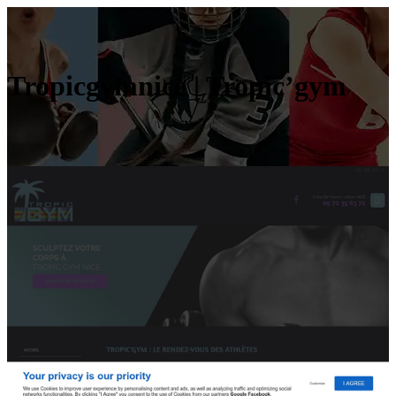
Tropicgymni­ce | Tropic’gym